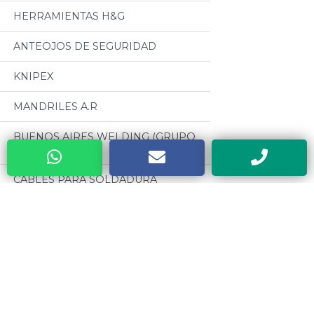
HERRAMIENTAS H&G
ANTEOJOS DE SEGURIDAD
KNIPEX
MANDRILES A.R
BUENOS AIRES WELDING (GRUPO
BAW)
CABLES PARA SOLDADURA
OSEPYAN
TERRAJAS SANOGAS
Categorias
CAJAS METALICAS DYEBA
Todos
HERRAMIENTAS DE PODA ALTUNA
MOTORES CZERWENY
SOLDADORES ELECTRICOS