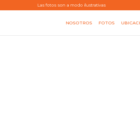
Las fotos son a modo ilustrativas
NOSOTROS
FOTOS
UBICAC