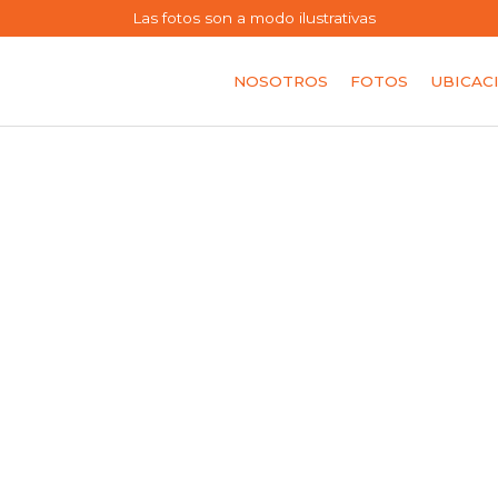
Las fotos son a modo ilustrativas
NOSOTROS
FOTOS
UBICAC