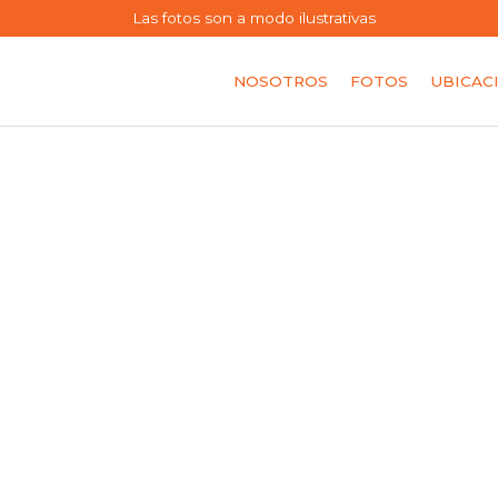
Las fotos son a modo ilustrativas
NOSOTROS
FOTOS
UBICAC