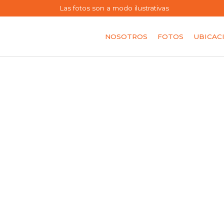
Las fotos son a modo ilustrativas
NOSOTROS
FOTOS
UBICAC