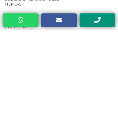
HERCAS
A.J. HOROWICZ E HIJOS S.A.
ROPAL S.A.
ROMALUS S.R.L (RERAR)
Categorias
RIVIECCIO S.R.L
Todos
TIRSO GOMEZ S.R.L (PARCHES TG)
MOTORES CZERWENY
PLASTIRRABIT S.R.L
CINTAS METRICAS EVEL
INDUSTRIAS PEDERCINI (PEX)
VALVULAS ESTEBAN
CENTER TOOLS DE ZUMARRAGA
ALBERTO
MATAFUEGOS Y CILINDROS
DRAGO
METALURGICA SAN CARLOS