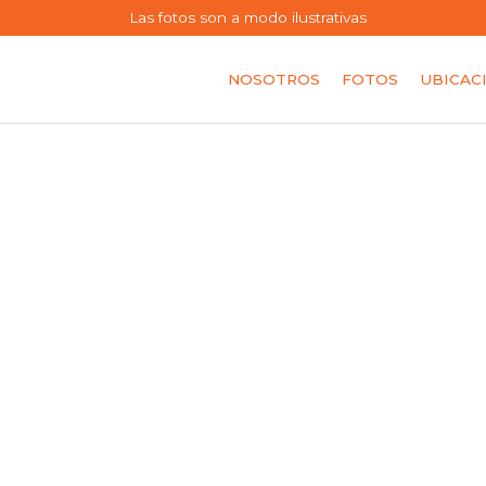
Las fotos son a modo ilustrativas
NOSOTROS
FOTOS
UBICAC