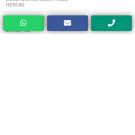
HERCAS
A.J. HOROWICZ E HIJOS S.A.
ROPAL S.A.
ROMALUS S.R.L (RERAR)
Categorias
RIVIECCIO S.R.L
Todos
TIRSO GOMEZ S.R.L (PARCHES TG)
MOTORES CZERWENY
PLASTIRRABIT S.R.L
CINTAS METRICAS EVEL
INDUSTRIAS PEDERCINI (PEX)
VALVULAS ESTEBAN
CENTER TOOLS DE ZUMARRAGA
ALBERTO
MATAFUEGOS Y CILINDROS
DRAGO
METALURGICA SAN CARLOS