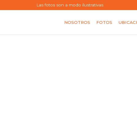
Las fotos son a modo ilustrativas
NOSOTROS
FOTOS
UBICAC