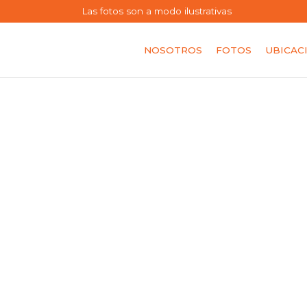
Las fotos son a modo ilustrativas
NOSOTROS
FOTOS
UBICAC