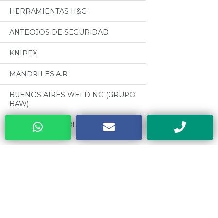
HERRAMIENTAS H&G
ANTEOJOS DE SEGURIDAD
KNIPEX
MANDRILES A.R
BUENOS AIRES WELDING (GRUPO
BAW)
CABLES PARA SOLDADURA
OSEPYAN
TERRAJAS SANOGAS
Categorias
CAJAS METALICAS DYEBA
HERRAMIENTAS DE PODA ALTUNA
Todos
SOLDADORES ELECTRICOS