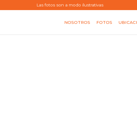
Las fotos son a modo ilustrativas
NOSOTROS
FOTOS
UBICAC