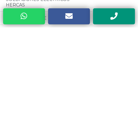
HERCAS
A.J. HOROWICZ E HIJOS S.A.
ROPAL S.A.
ROMALUS S.R.L (RERAR)
Categorias
RIVIECCIO S.R.L
Todos
TIRSO GOMEZ S.R.L (PARCHES TG)
MOTORES CZERWENY
PLASTIRRABIT S.R.L
CINTAS METRICAS EVEL
INDUSTRIAS PEDERCINI (PEX)
VALVULAS ESTEBAN
CENTER TOOLS DE ZUMARRAGA
MATAFUEGOS Y CILINDROS
ALBERTO
DRAGO
METALURGICA SAN CARLOS
ACOPLAMIENTOS TUPAC S.A.