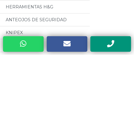
HERRAMIENTAS H&G
ANTEOJOS DE SEGURIDAD
KNIPEX
MANDRILES A.R
BUENOS AIRES WELDING (GRUPO
BAW)
Categorias
CABLES PARA SOLDADURA
OSEPYAN
Todos
TERRAJAS SANOGAS
MOTORES CZERWENY
CAJAS METALICAS DYEBA
CINTAS METRICAS EVEL
HERRAMIENTAS DE PODA ALTUNA
VALVULAS ESTEBAN
SOLDADORES ELECTRICOS